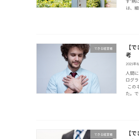
ず”病
は、細か
【で
できる経営者
考
2021年
人間に
ログラ
このネ
た。です
【で
できる経営者