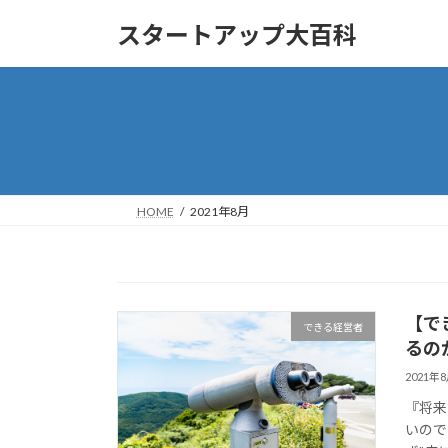
コ
ナ
スタートアップ大百科
ン
ビ
テ
ゲ
ン
ー
ツ
シ
へ
ョ
ス
ン
キ
に
ッ
移
HOME
2021年8月
プ
動
【で
できる経営者
るの
2021年
『将来
いので